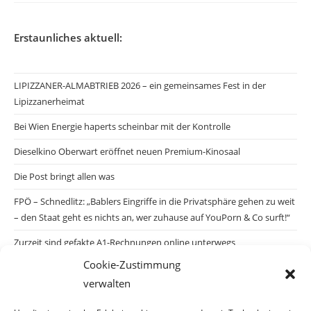
Erstaunliches aktuell:
LIPIZZANER-ALMABTRIEB 2026 – ein gemeinsames Fest in der
Lipizzanerheimat
Bei Wien Energie haperts scheinbar mit der Kontrolle
Dieselkino Oberwart eröffnet neuen Premium-Kinosaal
Die Post bringt allen was
FPÖ – Schnedlitz: „Bablers Eingriffe in die Privatsphäre gehen zu weit
– den Staat geht es nichts an, wer zuhause auf YouPorn & Co surft!“
Zurzeit sind gefakte A1-Rechnungen online unterwegs
Cookie-Zustimmung
Salzburgs Juden und ihre Sicherheit: „Erst nach einem Anschlag wäre
verwalten
die Gefahr endlich konkret!“
Biologisches Wunder in Ceuta