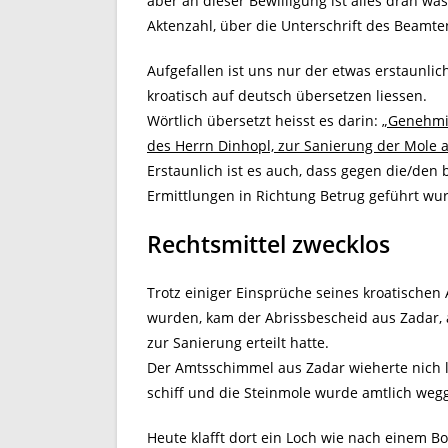
aber an dieser Bewilligung ist alles dran was
Aktenzahl, über die Unterschrift des Beamte
Aufgefallen ist uns nur der etwas erstaunlic
kroatisch auf deutsch übersetzen liessen.
Wörtlich übersetzt heisst es darin:
„Genehmi
des Herrn Dinhopl, zur Sanierung der Mole a
Erstaunlich ist es auch, dass gegen die/den
Ermittlungen in Richtung Betrug geführt wu
Rechtsmittel zwecklos
Trotz einiger Einsprüche seines kroatischen
wurden, kam der Abrissbescheid aus Zadar, a
zur Sanierung erteilt hatte.
Der Amtsschimmel aus Zadar wieherte nich l
schiff und die Steinmole wurde amtlich wegg
Heute klafft dort ein Loch wie nach einem 