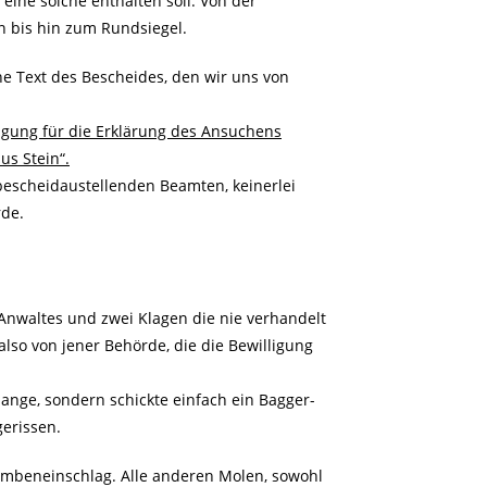
 eine solche enthalten soll. Von der
n bis hin zum Rundsiegel.
he Text des Bescheides, den wir uns von
gung für die Erklärung des Ansuchens
us Stein“.
 bescheidaustellenden Beamten, keinerlei
rde.
 Anwaltes und zwei Klagen die nie verhandelt
lso von jener Behörde, die die Bewilligung
ange, sondern schickte einfach ein Bagger-
erissen.
Bombeneinschlag. Alle anderen Molen, sowohl