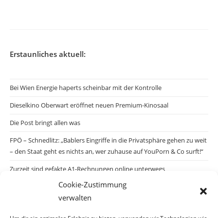
veröffentlicht:
Erstaunliches aktuell:
Bei Wien Energie haperts scheinbar mit der Kontrolle
Dieselkino Oberwart eröffnet neuen Premium-Kinosaal
Die Post bringt allen was
FPÖ – Schnedlitz: „Bablers Eingriffe in die Privatsphäre gehen zu weit
– den Staat geht es nichts an, wer zuhause auf YouPorn & Co surft!“
Zurzeit sind gefakte A1-Rechnungen online unterwegs
Cookie-Zustimmung
Salzburgs Juden und ihre Sicherheit: „Erst nach einem Anschlag wäre
verwalten
die Gefahr endlich konkret!“
Biologisches Wunder in Ceuta