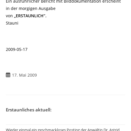
Ein ausführlicher Bericht mit Bilddokumentation erscheint
in der morgigen Ausgabe
von
„ERSTAUNLICH“.
Stauni
2009-05-17
Beitrag
17. Mai 2009
veröffentlicht:
Erstaunliches aktuell:
Wieder einmal ein geschmackloses Posting der Anwältin Dr. Astrid