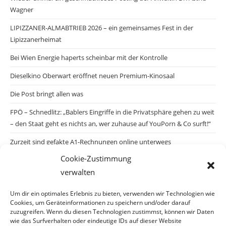
Wagner
LIPIZZANER-ALMABTRIEB 2026 – ein gemeinsames Fest in der
Lipizzanerheimat
Bei Wien Energie haperts scheinbar mit der Kontrolle
Dieselkino Oberwart eröffnet neuen Premium-Kinosaal
Die Post bringt allen was
FPÖ – Schnedlitz: „Bablers Eingriffe in die Privatsphäre gehen zu weit
– den Staat geht es nichts an, wer zuhause auf YouPorn & Co surft!“
Zurzeit sind gefakte A1-Rechnungen online unterwegs
Cookie-Zustimmung
Salzburgs Juden und ihre Sicherheit: „Erst nach einem Anschlag wäre
verwalten
die Gefahr endlich konkret!“
Biologisches Wunder in Ceuta
Um dir ein optimales Erlebnis zu bieten, verwenden wir Technologien wie
Cookies, um Geräteinformationen zu speichern und/oder darauf
Ein vermeintliches Abschiebemärchen
zuzugreifen. Wenn du diesen Technologien zustimmst, können wir Daten
wie das Surfverhalten oder eindeutige IDs auf dieser Website