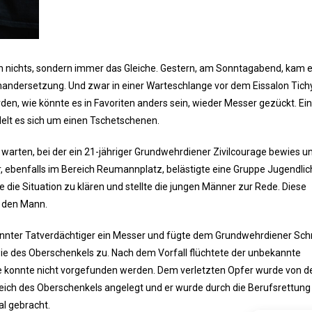
ich nichts, sondern immer das Gleiche. Gestern, am Sonntagabend, kam 
andersetzung. Und zwar in einer Warteschlange vor dem Eissalon Tichy
rden, wie könnte es in Favoriten anders sein, wieder Messer gezückt. E
delt es sich um einen Tschetschenen.
 warten, bei der ein 21-jähriger
Grundwehrdiener
Zivilcourage bewies u
, ebenfalls im Bereich Reumannplatz, belästigte eine Gruppe Jugendlic
 die Situation zu klären und stellte die jungen Männer zur Rede. Diese
n den Mann.
kannter Tatverdächtiger ein Messer und fügte dem
Grundwehrdiener
Schn
e des Oberschenkels zu. Nach dem Vorfall flüchtete der unbekannte
e konnte nicht vorgefunden werden. Dem verletzten Opfer wurde von d
eich des Oberschenkels angelegt und er wurde durch die Berufsrettung
al gebracht.