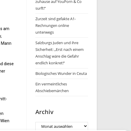
zuhause auf YouPorn & Co
surft!“
Zurzeit sind gefakte A1-
Rechnungen online
es am
unterwegs
,
Salzburgs Juden und ihre
in Mann
Sicherheit: „Erst nach einem
Anschlag wäre die Gefahr
endlich konkret!“
nd diese
her
Biologisches Wunder in Ceuta
Ein vermeintliches
Abschiebemärchen
itt-
Archiv
en
 Wien