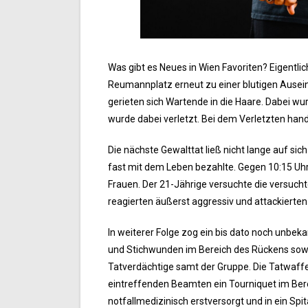
Was gibt es Neues in Wien Favoriten? Eigentl
Reumannplatz erneut zu einer blutigen Ausein
gerieten sich Wartende in die Haare. Dabei wu
wurde dabei verletzt. Bei dem Verletzten han
Die nächste Gewalttat ließ nicht lange auf sich
fast mit dem Leben bezahlte. Gegen 10:15 Uhr
Frauen. Der 21-Jährige versuchte die versuchte
reagierten äußerst aggressiv und attackierte
In weiterer Folge zog ein bis dato noch unbe
und Stichwunden im Bereich des Rückens sowi
Tatverdächtige samt der Gruppe. Die Tatwaff
eintreffenden Beamten ein Tourniquet im Ber
notfallmedizinisch erstversorgt und in ein Spit