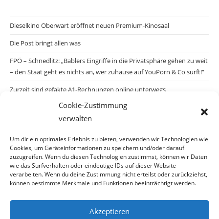
Dieselkino Oberwart eröffnet neuen Premium-Kinosaal
Die Post bringt allen was
FPÖ – Schnedlitz: „Bablers Eingriffe in die Privatsphäre gehen zu weit
– den Staat geht es nichts an, wer zuhause auf YouPorn & Co surft!“
Zurzeit sind gefakte A1-Rechnungen online unterwegs
Cookie-Zustimmung
Salzburgs Juden und ihre Sicherheit: „Erst nach einem Anschlag wäre
verwalten
die Gefahr endlich konkret!“
Biologisches Wunder in Ceuta
Um dir ein optimales Erlebnis zu bieten, verwenden wir Technologien wie
Cookies, um Geräteinformationen zu speichern und/oder darauf
Ein vermeintliches Abschiebemärchen
zuzugreifen. Wenn du diesen Technologien zustimmst, können wir Daten
wie das Surfverhalten oder eindeutige IDs auf dieser Website
verarbeiten. Wenn du deine Zustimmung nicht erteilst oder zurückziehst,
können bestimmte Merkmale und Funktionen beeinträchtigt werden.
Archiv
Akzeptieren