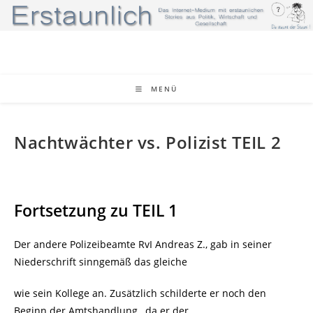
Zum
Inhalt
springen
MENÜ
Nachtwächter vs. Polizist TEIL 2
Fortsetzung zu TEIL 1
Der andere Polizeibeamte RvI Andreas Z., gab in seiner
Niederschrift sinngemäß das gleiche
wie sein Kollege an. Zusätzlich schilderte er noch den
Beginn der Amtshandlung , da er der