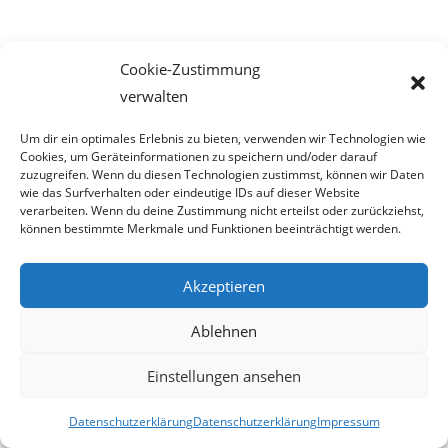
veröffentlicht:
Cookie-Zustimmung
verwalten
Erstaunliches aktuell:
Um dir ein optimales Erlebnis zu bieten, verwenden wir Technologien wie
Cookies, um Geräteinformationen zu speichern und/oder darauf
Dieselkino Oberwart eröffnet neuen Premium-Kinosaal
zuzugreifen. Wenn du diesen Technologien zustimmst, können wir Daten
wie das Surfverhalten oder eindeutige IDs auf dieser Website
Die Post bringt allen was
verarbeiten. Wenn du deine Zustimmung nicht erteilst oder zurückziehst,
können bestimmte Merkmale und Funktionen beeinträchtigt werden.
FPÖ – Schnedlitz: „Bablers Eingriffe in die Privatsphäre gehen zu weit
– den Staat geht es nichts an, wer zuhause auf YouPorn & Co surft!“
Akzeptieren
Zurzeit sind gefakte A1-Rechnungen online unterwegs
Ablehnen
Salzburgs Juden und ihre Sicherheit: „Erst nach einem Anschlag wäre
die Gefahr endlich konkret!“
Einstellungen ansehen
Biologisches Wunder in Ceuta
Datenschutzerklärung
Datenschutzerklärung
Impressum
Ein vermeintliches Abschiebemärchen