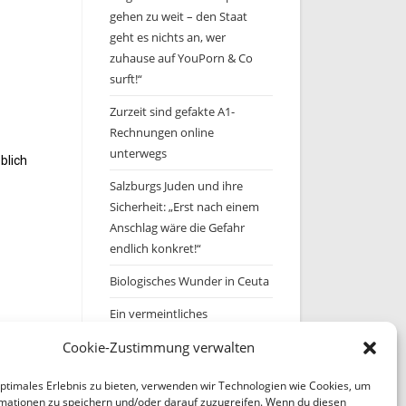
gehen zu weit – den Staat
geht es nichts an, wer
zuhause auf YouPorn & Co
surft!“
Zurzeit sind gefakte A1-
Rechnungen online
unterwegs
blich
Salzburgs Juden und ihre
Sicherheit: „Erst nach einem
Anschlag wäre die Gefahr
endlich konkret!“
Biologisches Wunder in Ceuta
Ein vermeintliches
Abschiebemärchen
Cookie-Zustimmung verwalten
optimales Erlebnis zu bieten, verwenden wir Technologien wie Cookies, um
Archiv
mationen zu speichern und/oder darauf zuzugreifen. Wenn du diesen