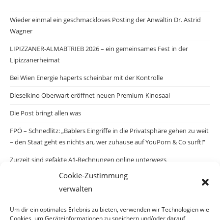
Wieder einmal ein geschmackloses Posting der Anwältin Dr. Astrid
Wagner
LIPIZZANER-ALMABTRIEB 2026 – ein gemeinsames Fest in der
Lipizzanerheimat
Bei Wien Energie haperts scheinbar mit der Kontrolle
Dieselkino Oberwart eröffnet neuen Premium-Kinosaal
Die Post bringt allen was
FPÖ – Schnedlitz: „Bablers Eingriffe in die Privatsphäre gehen zu weit
– den Staat geht es nichts an, wer zuhause auf YouPorn & Co surft!“
Zurzeit sind gefakte A1-Rechnungen online unterwegs
Cookie-Zustimmung
Salzburgs Juden und ihre Sicherheit: „Erst nach einem Anschlag wäre
verwalten
die Gefahr endlich konkret!“
Biologisches Wunder in Ceuta
Um dir ein optimales Erlebnis zu bieten, verwenden wir Technologien wie
Cookies, um Geräteinformationen zu speichern und/oder darauf