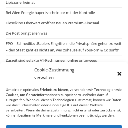
Lipizzanerheimat
Bei Wien Energie haperts scheinbar mit der Kontrolle
Dieselkino Oberwart eröffnet neuen Premium-Kinosaal
Die Post bringt allen was
FPÖ – Schnedlitz: „Bablers Eingriffe in die Privatsphäre gehen zu weit
– den Staat geht es nichts an, wer zuhause auf YouPorn & Co surft!“
Zurzeit sind gefakte A1-Rechnungen online unterwegs
Cookie-Zustimmung
Salzburgs Juden und ihre Sicherheit: „Erst nach einem Anschlag wäre
verwalten
die Gefahr endlich konkret!“
Biologisches Wunder in Ceuta
Um dir ein optimales Erlebnis zu bieten, verwenden wir Technologien wie
Cookies, um Geräteinformationen zu speichern und/oder darauf
Ein vermeintliches Abschiebemärchen
zuzugreifen. Wenn du diesen Technologien zustimmst, können wir Daten
wie das Surfverhalten oder eindeutige IDs auf dieser Website
verarbeiten. Wenn du deine Zustimmung nicht erteilst oder zurückziehst,
können bestimmte Merkmale und Funktionen beeinträchtigt werden.
Archiv