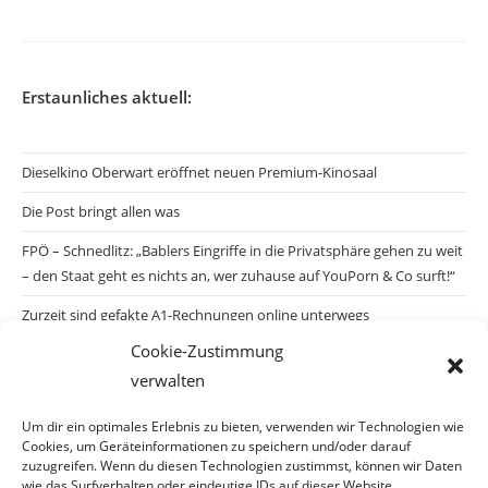
Erstaunliches aktuell:
Dieselkino Oberwart eröffnet neuen Premium-Kinosaal
Die Post bringt allen was
FPÖ – Schnedlitz: „Bablers Eingriffe in die Privatsphäre gehen zu weit
– den Staat geht es nichts an, wer zuhause auf YouPorn & Co surft!“
Zurzeit sind gefakte A1-Rechnungen online unterwegs
Cookie-Zustimmung
Salzburgs Juden und ihre Sicherheit: „Erst nach einem Anschlag wäre
verwalten
die Gefahr endlich konkret!“
Biologisches Wunder in Ceuta
Um dir ein optimales Erlebnis zu bieten, verwenden wir Technologien wie
Cookies, um Geräteinformationen zu speichern und/oder darauf
Ein vermeintliches Abschiebemärchen
zuzugreifen. Wenn du diesen Technologien zustimmst, können wir Daten
wie das Surfverhalten oder eindeutige IDs auf dieser Website