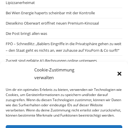
Lipizzanerheimat
Bei Wien Energie haperts scheinbar mit der Kontrolle
Dieselkino Oberwart eröffnet neuen Premium-Kinosaal
Die Post bringt allen was
FPÖ – Schnedlitz: „Bablers Eingriffe in die Privatsphäre gehen zu weit
– den Staat geht es nichts an, wer zuhause auf YouPorn & Co surft!“
Zurzeit sind gefakte A1-Rechnungen online unterwegs
Cookie-Zustimmung
Salzburgs Juden und ihre Sicherheit: „Erst nach einem Anschlag wäre
verwalten
die Gefahr endlich konkret!“
Biologisches Wunder in Ceuta
Um dir ein optimales Erlebnis zu bieten, verwenden wir Technologien wie
Cookies, um Geräteinformationen zu speichern und/oder darauf
Ein vermeintliches Abschiebemärchen
zuzugreifen. Wenn du diesen Technologien zustimmst, können wir Daten
wie das Surfverhalten oder eindeutige IDs auf dieser Website
verarbeiten. Wenn du deine Zustimmung nicht erteilst oder zurückziehst,
können bestimmte Merkmale und Funktionen beeinträchtigt werden.
Archiv