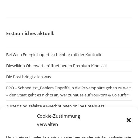
Erstaunliches aktuell:
Bei Wien Energie haperts scheinbar mit der Kontrolle
Dieselkino Oberwart eröffnet neuen Premium-Kinosaal
Die Post bringt allen was
FPÖ – Schnedlitz: „Bablers Eingriffe in die Privatsphäre gehen zu weit
– den Staat geht es nichts an, wer zuhause auf YouPorn & Co surft!“
Zurzeit sind gefakte A1-Rechnungen online unterwegs
Cookie-Zustimmung
Salzburgs Juden und ihre Sicherheit: „Erst nach einem Anschlag wäre
verwalten
die Gefahr endlich konkret!“
Biologisches Wunder in Ceuta
Um dir ein optimales Erlebnis zu bieten, verwenden wir Technologien wie