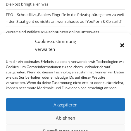
Die Post bringt allen was
FPÖ – Schnedlitz: „Bablers Eingriffe in die Privatsphäre gehen zu weit
– den Staat geht es nichts an, wer zuhause auf YouPorn & Co surft!“
Zurzeit sind gefakte A1-Rechnungen online unterwegs
Cookie-Zustimmung
Salzburgs Juden und ihre Sicherheit: „Erst nach einem Anschlag wäre
verwalten
die Gefahr endlich konkret!“
Biologisches Wunder in Ceuta
Um dir ein optimales Erlebnis zu bieten, verwenden wir Technologien wie
Cookies, um Geräteinformationen zu speichern und/oder darauf
Ein vermeintliches Abschiebemärchen
zuzugreifen. Wenn du diesen Technologien zustimmst, können wir Daten
wie das Surfverhalten oder eindeutige IDs auf dieser Website
verarbeiten. Wenn du deine Zustimmung nicht erteilst oder zurückziehst,
können bestimmte Merkmale und Funktionen beeinträchtigt werden.
Archiv
Akzeptieren
Ablehnen
Einstellungen ansehen