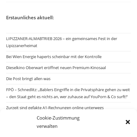
Erstaunliches aktuell:
LIPIZZANER-ALMABTRIEB 2026 – ein gemeinsames Fest in der
Lipizzanerheimat
Bei Wien Energie haperts scheinbar mit der Kontrolle
Dieselkino Oberwart eröffnet neuen Premium-Kinosaal
Die Post bringt allen was
FPÖ – Schnedlitz: „Bablers Eingriffe in die Privatsphäre gehen zu weit
– den Staat geht es nichts an, wer zuhause auf YouPorn & Co surft!“
Zurzeit sind gefakte A1-Rechnungen online unterwegs
Cookie-Zustimmung
Salzburgs Juden und ihre Sicherheit: „Erst nach einem Anschlag wäre
verwalten
die Gefahr endlich konkret!“
Biologisches Wunder in Ceuta