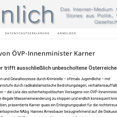
DATENSCHUTZERKLÄRUNG
ANMELDEN
von ÖVP-Innenminister Karner
 trifft ausschließlich unbescholtene Österreiche
 und Gewaltexzesse durch Kriminelle – oftmals Jugendliche – mit
rnstufe durch radikalislamistische Bedrohungslagen, verhaltensauffäll
en – die Liste des sicherheitspolitischen Versagens von ÖVP-Innenminis
ie illegale Masseneinwanderung zu stoppen und endlich konsequent krim
ben, präsentierte Karner quasi ein Enteignungspaket für die rechtstreu
rheitsspreche NAbg. Hannes Amesbauer bezugnehmend auf die Diskuss