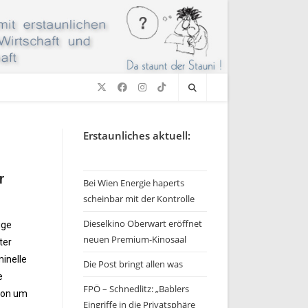
Erstaunliches aktuell:
r
Bei Wien Energie haperts
scheinbar mit der Kontrolle
Dieselkino Oberwart eröffnet
ige
neuen Premium-Kinosaal
ter
inelle
Die Post bringt allen was
e
FPÖ – Schnedlitz: „Bablers
ion um
Eingriffe in die Privatsphäre