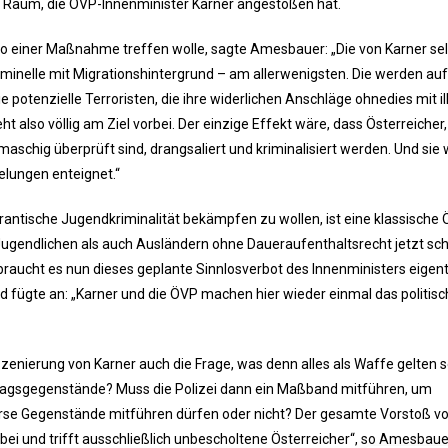
n Raum, die ÖVP-Innenminister Karner angestoßen hat.
 so einer Maßnahme treffen wolle, sagte Amesbauer: „Die von Karner se
riminelle mit Migrationshintergrund – am allerwenigsten. Die werden auf
 potenzielle Terroristen, die ihre widerlichen Anschläge ohnedies mit i
also völlig am Ziel vorbei. Der einzige Effekt wäre, dass Österreicher,
maschig überprüft sind, drangsaliert und kriminalisiert werden. Und sie
elungen enteignet.“
ntische Jugendkriminalität bekämpfen zu wollen, ist eine klassische
 Jugendlichen als auch Ausländern ohne Daueraufenthaltsrecht jetzt sc
raucht es nun dieses geplante Sinnlosverbot des Innenministers eigentl
nd fügte an: „Karner und die ÖVP machen hier wieder einmal das politis
szenierung von Karner auch die Frage, was denn alles als Waffe gelten so
tagsgegenstände? Muss die Polizei dann ein Maßband mitführen, um
rse Gegenstände mitführen dürfen oder nicht? Der gesamte Vorstoß v
bei und trifft ausschließlich unbescholtene Österreicher“, so Amesbaue