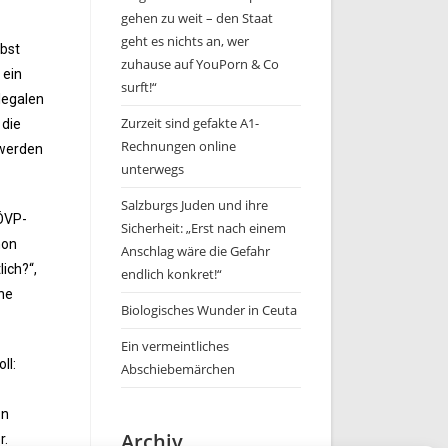
gehen zu weit – den Staat
geht es nichts an, wer
lbst
zuhause auf YouPorn & Co
 ein
surft!“
llegalen
Zurzeit sind gefakte A1-
 die
Rechnungen online
 werden
unterwegs
Salzburgs Juden und ihre
 ÖVP-
Sicherheit: „Erst nach einem
hon
Anschlag wäre die Gefahr
ich?“,
endlich konkret!“
che
Biologisches Wunder in Ceuta
Ein vermeintliches
ll:
Abschiebemärchen
on
Archiv
r.