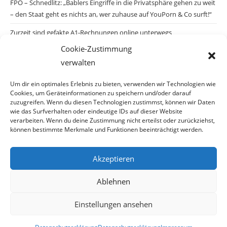
FPÖ – Schnedlitz: „Bablers Eingriffe in die Privatsphäre gehen zu weit
– den Staat geht es nichts an, wer zuhause auf YouPorn & Co surft!“
Zurzeit sind gefakte A1-Rechnungen online unterwegs
Cookie-Zustimmung
Salzburgs Juden und ihre Sicherheit: „Erst nach einem Anschlag wäre
verwalten
die Gefahr endlich konkret!“
Biologisches Wunder in Ceuta
Um dir ein optimales Erlebnis zu bieten, verwenden wir Technologien wie
Cookies, um Geräteinformationen zu speichern und/oder darauf
Ein vermeintliches Abschiebemärchen
zuzugreifen. Wenn du diesen Technologien zustimmst, können wir Daten
wie das Surfverhalten oder eindeutige IDs auf dieser Website
verarbeiten. Wenn du deine Zustimmung nicht erteilst oder zurückziehst,
können bestimmte Merkmale und Funktionen beeinträchtigt werden.
Archiv
Akzeptieren
Archiv
Ablehnen
Einstellungen ansehen
© Copyright 2026 · Auch Ihre Information ist uns wichtig! Haben Sie eine