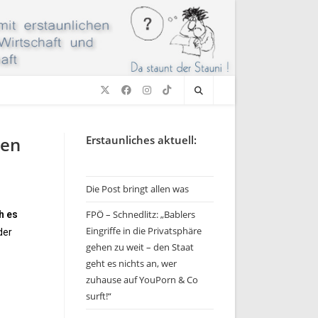
len
Erstaunliches aktuell:
Die Post bringt allen was
FPÖ – Schnedlitz: „Bablers
h es
Eingriffe in die Privatsphäre
der
gehen zu weit – den Staat
geht es nichts an, wer
zuhause auf YouPorn & Co
surft!“