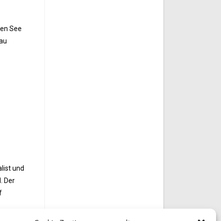
hen See
lau
list und
. Der
f