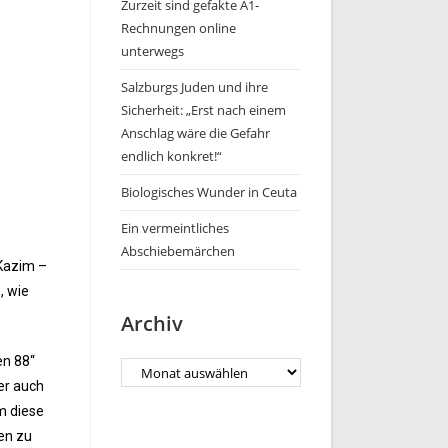
Zurzeit sind gefakte A1-
Rechnungen online
unterwegs
Salzburgs Juden und ihre
Sicherheit: „Erst nach einem
Anschlag wäre die Gefahr
endlich konkret!“
Biologisches Wunder in Ceuta
Ein vermeintliches
Abschiebemärchen
 Kazim –
, wie
Archiv
en 88“
er auch
m diese
ten zu