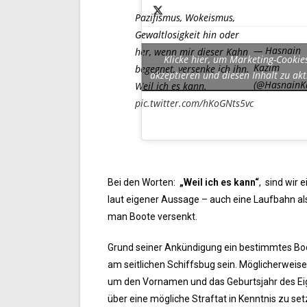
Pazifismus, Wokeismus,
Gewaltlosigkeit hin oder
— Hasnain
her, wenn mir dieser Kahn
Klicke hier, um Marketing-Cookie
Kazim
begegnet, versenke ich ihn.
akzeptieren und diesen Inhalt zu akt
(@HasnainK
Weil ich es kann.
pic.twitter.com/hKoGNts5vc
Bei den Worten:
„Weil ich es kann“
, sind wir 
laut eigener Aussage – auch eine Laufbahn als
man Boote versenkt.
Grund seiner Ankündigung ein bestimmtes Boo
am seitlichen Schiffsbug sein. Möglicherweis
um den Vornamen und das Geburtsjahr des Eign
über eine mögliche Straftat in Kenntnis zu set