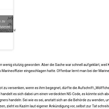
July
s zu
26,
ivieren
azim)
2024
ein wenig stutzig geworden. Aber die Sache war schnell aufgeklärt, weil
 Marineoffizier eingeschlagen hatte. Offenbar lernt man bei der Marine
t zu versenken, wenn es ihm begegnet, dürfte die Aufschrift „Wölffch
e handelt es sich dabei um einen verdeckten NS-Code, es könnte sich ab
ers handeln. Sei wie es sei, anstatt sich an die Behörde zu wenden, u
zen, zieht es Kazim laut eigener Ankündigung vor, selbst zur Tat schrei