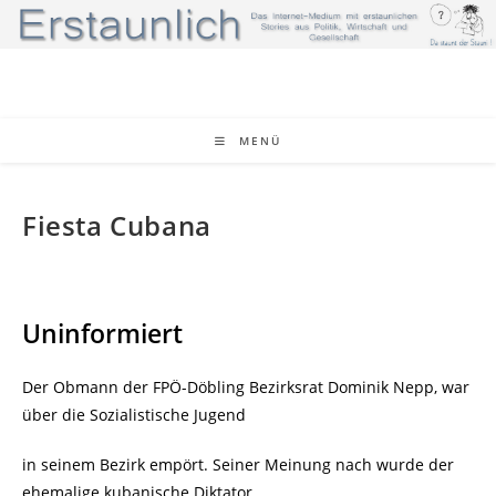
Zum
Inhalt
springen
MENÜ
Fiesta Cubana
Uninformiert
Der Obmann der FPÖ-Döbling Bezirksrat Dominik Nepp, war
über die Sozialistische Jugend
in seinem Bezirk empört. Seiner Meinung nach wurde der
ehemalige kubanische Diktator