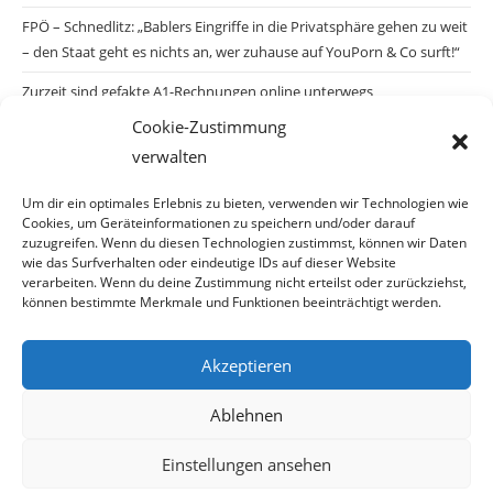
FPÖ – Schnedlitz: „Bablers Eingriffe in die Privatsphäre gehen zu weit
– den Staat geht es nichts an, wer zuhause auf YouPorn & Co surft!“
Zurzeit sind gefakte A1-Rechnungen online unterwegs
Cookie-Zustimmung
Salzburgs Juden und ihre Sicherheit: „Erst nach einem Anschlag wäre
verwalten
die Gefahr endlich konkret!“
Biologisches Wunder in Ceuta
Um dir ein optimales Erlebnis zu bieten, verwenden wir Technologien wie
Cookies, um Geräteinformationen zu speichern und/oder darauf
Ein vermeintliches Abschiebemärchen
zuzugreifen. Wenn du diesen Technologien zustimmst, können wir Daten
wie das Surfverhalten oder eindeutige IDs auf dieser Website
verarbeiten. Wenn du deine Zustimmung nicht erteilst oder zurückziehst,
können bestimmte Merkmale und Funktionen beeinträchtigt werden.
Archiv
Akzeptieren
Archiv
Ablehnen
Einstellungen ansehen