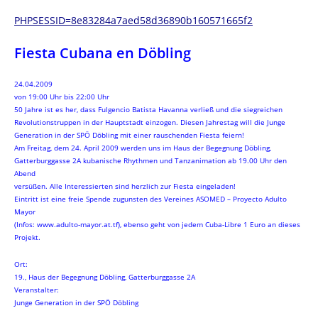
PHPSESSID=8e83284a7aed58d36890b160571665f2
Fiesta Cubana en Döbling
24.04.2009
von 19:00 Uhr bis 22:00 Uhr
50 Jahre ist es her, dass Fulgencio Batista Havanna verließ und die siegreichen
Revolutionstruppen in der Hauptstadt einzogen. Diesen Jahrestag will die Junge
Generation in der SPÖ Döbling mit einer rauschenden Fiesta feiern!
Am Freitag, dem 24. April 2009 werden uns im Haus der Begegnung Döbling,
Gatterburggasse 2A kubanische Rhythmen und Tanzanimation ab 19.00 Uhr den
Abend
versüßen. Alle Interessierten sind herzlich zur Fiesta eingeladen!
Eintritt ist eine freie Spende zugunsten des Vereines ASOMED – Proyecto Adulto
Mayor
(Infos: www.adulto-mayor.at.tf), ebenso geht von jedem Cuba-Libre 1 Euro an dieses
Projekt.
Ort:
19., Haus der Begegnung Döbling, Gatterburggasse 2A
Veranstalter:
Junge Generation in der SPÖ Döbling