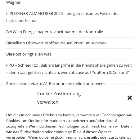
Wagner
LIPIZZANER-ALMABTRIEB 2026 – ein gemeinsames Fest in der
Lipizzanerheimat
Bei Wien Energie haperts scheinbar mit der Kontrolle
Dieselkino Oberwart eröffnet neuen Premium-Kinosaal
Die Post bringt allen was
FPÖ – Schnedlitz: „Bablers Eingriffe in die Privatsphäre gehen zu weit
– den Staat geht es nichts an, wer zuhause auf YouPorn & Co surft!“
Zurzeit sind gefakte A1-Rechnungen online unterwegs
Cookie-Zustimmung
Salzburgs Juden und ihre Sicherheit: „Erst nach einem Anschlag wäre
verwalten
die Gefahr endlich konkret!“
Biologisches Wunder in Ceuta
Um dir ein optimales Erlebnis zu bieten, verwenden wir Technologien wie
Cookies, um Geräteinformationen zu speichern und/oder darauf
Ein vermeintliches Abschiebemärchen
zuzugreifen. Wenn du diesen Technologien zustimmst, können wir Daten
wie das Surfverhalten oder eindeutige IDs auf dieser Website
verarbeiten. Wenn du deine Zustimmung nicht erteilst oder zurückziehst,