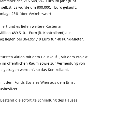
lamtsbericht, 216.548,58,- Euro im Jahr (fünf
us selbst: Es wurde um 800.000,- Euro gekauft.
ohnlage 25% über Verkehrswert.
ert und es liefen weitere Kosten an.
llion 489.510,- Euro (lt. Kontrollamt) aus.
ne) liegen bei 364.951,19 Euro für 40 Punk-Mieter.
stürzten Aktion mit dem Hauskauf. „Mit dem Projekt
ge im öffentlichen Raum sowie zur Vermeidung von
igetragen werden“, so das Kontrollamt.
 mit dem Fonds Soziales Wien aus dem Ernst
sbesitzer.
 Bestand die sofortige Schließung des Hauses