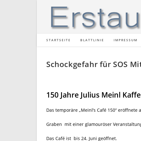
Zum
Inhalt
springen
STARTSEITE
BLATTLINIE
IMPRESSUM
Schockgefahr für SOS M
150 Jahre Julius Meinl Kaff
Das temporäre „Meinl’s Café 150“ eröffnete
Graben mit einer glamouröser Veranstaltun
Das Café ist
bis 24. Juni geöffnet.