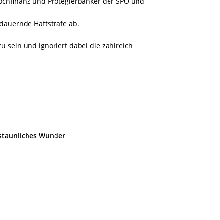
Hochfinanz und Protegierbanker der SPÖ und
 dauernde Haftstrafe ab.
zu sein und ignoriert dabei die zahlreich
rstaunliches Wunder