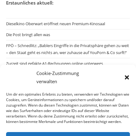
Erstaunliches aktuell:
Dieselkino Oberwart eröffnet neuen Premium-Kinosaal
Die Post bringt allen was
FPÖ – Schnedlitz: „Bablers Eingriffe in die Privatsphäre gehen zu weit
– den Staat geht es nichts an, wer zuhause auf YouPorn & Co surft!“
Zurzeit sind gefakte A1-Rechnungen online unterwegs
Cookie-Zustimmung
Salzburgs Juden und ihre Sicherheit: „Erst nach einem Anschlag wäre
verwalten
die Gefahr endlich konkret!“
Biologisches Wunder in Ceuta
Um dir ein optimales Erlebnis zu bieten, verwenden wir Technologien wie
Cookies, um Geräteinformationen zu speichern und/oder darauf
Ein vermeintliches Abschiebemärchen
zuzugreifen. Wenn du diesen Technologien zustimmst, können wir Daten
wie das Surfverhalten oder eindeutige IDs auf dieser Website
verarbeiten. Wenn du deine Zustimmung nicht erteilst oder zurückziehst,
können bestimmte Merkmale und Funktionen beeinträchtigt werden.
Archiv