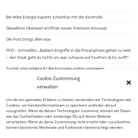
Bei Wien Energie haperts scheinbar mit der Kontrolle
Dieselkino Oberwart eröffnet neuen Premium-Kinosaal
Die Post bringt allen was
FPÖ – Schnedlitz: „Bablers Eingriffe in die Privatsphäre gehen zu weit
– den Staat geht es nichts an, wer zuhause auf YouPorn & Co surft!“
Zurzeit sind gefakte A1-Rechnungen online unterwegs
Cookie-Zustimmung
Salzburgs Juden und ihre Sicherheit: „Erst nach einem Anschlag wäre
verwalten
die Gefahr endlich konkret!“
Biologisches Wunder in Ceuta
Um dir ein optimales Erlebnis zu bieten, verwenden wir Technologien wie
Cookies, um Geräteinformationen zu speichern und/oder darauf
Ein vermeintliches Abschiebemärchen
zuzugreifen. Wenn du diesen Technologien zustimmst, können wir Daten
wie das Surfverhalten oder eindeutige IDs auf dieser Website
verarbeiten. Wenn du deine Zustimmung nicht erteilst oder zurückziehst,
können bestimmte Merkmale und Funktionen beeinträchtigt werden.
Archiv