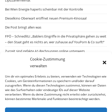
Lipizzanerheimat
Bei Wien Energie haperts scheinbar mit der Kontrolle
Dieselkino Oberwart eröffnet neuen Premium-Kinosaal
Die Post bringt allen was
FPÖ – Schnedlitz: „Bablers Eingriffe in die Privatsphäre gehen zu weit
– den Staat geht es nichts an, wer zuhause auf YouPorn & Co surft!“
Zurzeit sind gefakte A1-Rechnungen online unterwegs
Cookie-Zustimmung
Salzburgs Juden und ihre Sicherheit: „Erst nach einem Anschlag wäre
verwalten
die Gefahr endlich konkret!“
Biologisches Wunder in Ceuta
Um dir ein optimales Erlebnis zu bieten, verwenden wir Technologien wie
Cookies, um Geräteinformationen zu speichern und/oder darauf
Ein vermeintliches Abschiebemärchen
zuzugreifen. Wenn du diesen Technologien zustimmst, können wir Daten
wie das Surfverhalten oder eindeutige IDs auf dieser Website
verarbeiten. Wenn du deine Zustimmung nicht erteilst oder zurückziehst,
können bestimmte Merkmale und Funktionen beeinträchtigt werden.
Archiv