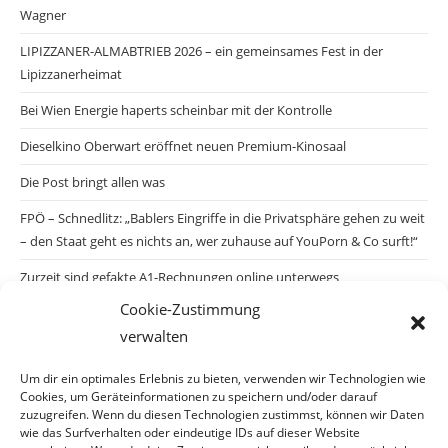
Wagner
LIPIZZANER-ALMABTRIEB 2026 – ein gemeinsames Fest in der
Lipizzanerheimat
Bei Wien Energie haperts scheinbar mit der Kontrolle
Dieselkino Oberwart eröffnet neuen Premium-Kinosaal
Die Post bringt allen was
FPÖ – Schnedlitz: „Bablers Eingriffe in die Privatsphäre gehen zu weit
– den Staat geht es nichts an, wer zuhause auf YouPorn & Co surft!“
Zurzeit sind gefakte A1-Rechnungen online unterwegs
Cookie-Zustimmung
Salzburgs Juden und ihre Sicherheit: „Erst nach einem Anschlag wäre
verwalten
die Gefahr endlich konkret!“
Biologisches Wunder in Ceuta
Um dir ein optimales Erlebnis zu bieten, verwenden wir Technologien wie
Cookies, um Geräteinformationen zu speichern und/oder darauf
Ein vermeintliches Abschiebemärchen
zuzugreifen. Wenn du diesen Technologien zustimmst, können wir Daten
wie das Surfverhalten oder eindeutige IDs auf dieser Website