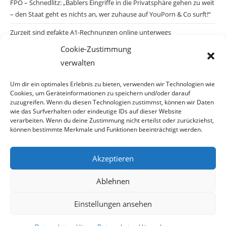
FPÖ – Schnedlitz: „Bablers Eingriffe in die Privatsphäre gehen zu weit
– den Staat geht es nichts an, wer zuhause auf YouPorn & Co surft!“
Zurzeit sind gefakte A1-Rechnungen online unterwegs
Cookie-Zustimmung
Salzburgs Juden und ihre Sicherheit: „Erst nach einem Anschlag wäre
verwalten
die Gefahr endlich konkret!“
Biologisches Wunder in Ceuta
Um dir ein optimales Erlebnis zu bieten, verwenden wir Technologien wie
Cookies, um Geräteinformationen zu speichern und/oder darauf
Ein vermeintliches Abschiebemärchen
zuzugreifen. Wenn du diesen Technologien zustimmst, können wir Daten
wie das Surfverhalten oder eindeutige IDs auf dieser Website
verarbeiten. Wenn du deine Zustimmung nicht erteilst oder zurückziehst,
können bestimmte Merkmale und Funktionen beeinträchtigt werden.
Archiv
Akzeptieren
Ablehnen
Einstellungen ansehen
© Copyright 2026 · Auch Ihre Information ist uns wichtig! Haben Sie eine