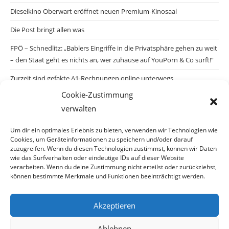
Dieselkino Oberwart eröffnet neuen Premium-Kinosaal
Die Post bringt allen was
FPÖ – Schnedlitz: „Bablers Eingriffe in die Privatsphäre gehen zu weit
– den Staat geht es nichts an, wer zuhause auf YouPorn & Co surft!“
Zurzeit sind gefakte A1-Rechnungen online unterwegs
Cookie-Zustimmung
Salzburgs Juden und ihre Sicherheit: „Erst nach einem Anschlag wäre
verwalten
die Gefahr endlich konkret!“
Biologisches Wunder in Ceuta
Um dir ein optimales Erlebnis zu bieten, verwenden wir Technologien wie
Cookies, um Geräteinformationen zu speichern und/oder darauf
Ein vermeintliches Abschiebemärchen
zuzugreifen. Wenn du diesen Technologien zustimmst, können wir Daten
wie das Surfverhalten oder eindeutige IDs auf dieser Website
verarbeiten. Wenn du deine Zustimmung nicht erteilst oder zurückziehst,
können bestimmte Merkmale und Funktionen beeinträchtigt werden.
Archiv
Akzeptieren
Archiv
Ablehnen