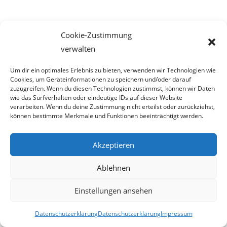
veröffentlicht:
Cookie-Zustimmung
verwalten
Erstaunliches aktuell:
Um dir ein optimales Erlebnis zu bieten, verwenden wir Technologien wie
Cookies, um Geräteinformationen zu speichern und/oder darauf
Die Post bringt allen was
zuzugreifen. Wenn du diesen Technologien zustimmst, können wir Daten
wie das Surfverhalten oder eindeutige IDs auf dieser Website
FPÖ – Schnedlitz: „Bablers Eingriffe in die Privatsphäre gehen zu weit
verarbeiten. Wenn du deine Zustimmung nicht erteilst oder zurückziehst,
können bestimmte Merkmale und Funktionen beeinträchtigt werden.
– den Staat geht es nichts an, wer zuhause auf YouPorn & Co surft!“
Zurzeit sind gefakte A1-Rechnungen online unterwegs
Akzeptieren
Salzburgs Juden und ihre Sicherheit: „Erst nach einem Anschlag wäre
die Gefahr endlich konkret!“
Ablehnen
Biologisches Wunder in Ceuta
Einstellungen ansehen
Ein vermeintliches Abschiebemärchen
Datenschutzerklärung
Datenschutzerklärung
Impressum