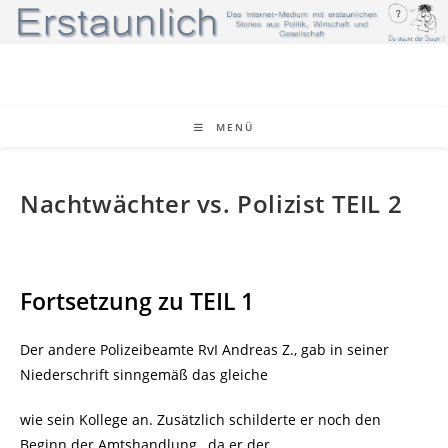
Zum
Inhalt
springen
MENÜ
Nachtwächter vs. Polizist TEIL 2
Fortsetzung zu TEIL 1
Der andere Polizeibeamte RvI Andreas Z., gab in seiner
Niederschrift sinngemäß das gleiche
wie sein Kollege an. Zusätzlich schilderte er noch den
Beginn der Amtshandlung , da er der