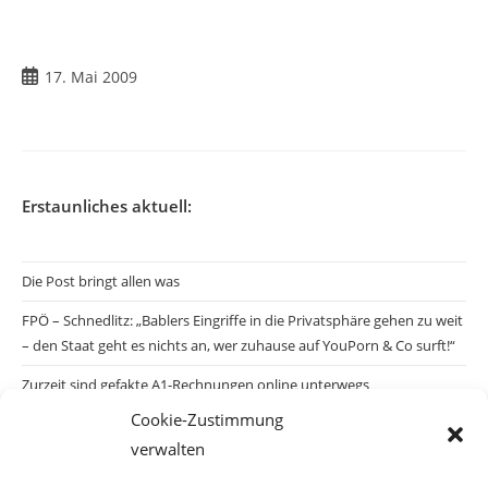
Beitrag
17. Mai 2009
veröffentlicht:
Erstaunliches aktuell:
Die Post bringt allen was
FPÖ – Schnedlitz: „Bablers Eingriffe in die Privatsphäre gehen zu weit
– den Staat geht es nichts an, wer zuhause auf YouPorn & Co surft!“
Zurzeit sind gefakte A1-Rechnungen online unterwegs
Cookie-Zustimmung
Salzburgs Juden und ihre Sicherheit: „Erst nach einem Anschlag wäre
verwalten
die Gefahr endlich konkret!“