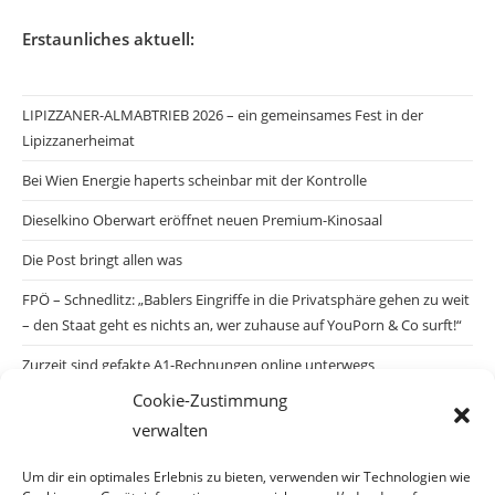
Erstaunliches aktuell:
LIPIZZANER-ALMABTRIEB 2026 – ein gemeinsames Fest in der
Lipizzanerheimat
Bei Wien Energie haperts scheinbar mit der Kontrolle
Dieselkino Oberwart eröffnet neuen Premium-Kinosaal
Die Post bringt allen was
FPÖ – Schnedlitz: „Bablers Eingriffe in die Privatsphäre gehen zu weit
– den Staat geht es nichts an, wer zuhause auf YouPorn & Co surft!“
Zurzeit sind gefakte A1-Rechnungen online unterwegs
Cookie-Zustimmung
Salzburgs Juden und ihre Sicherheit: „Erst nach einem Anschlag wäre
verwalten
die Gefahr endlich konkret!“
Biologisches Wunder in Ceuta
Um dir ein optimales Erlebnis zu bieten, verwenden wir Technologien wie