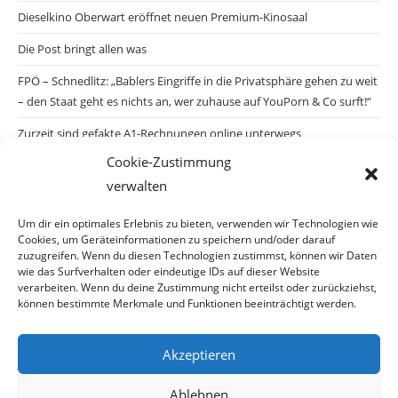
Dieselkino Oberwart eröffnet neuen Premium-Kinosaal
Die Post bringt allen was
FPÖ – Schnedlitz: „Bablers Eingriffe in die Privatsphäre gehen zu weit
– den Staat geht es nichts an, wer zuhause auf YouPorn & Co surft!“
Zurzeit sind gefakte A1-Rechnungen online unterwegs
Cookie-Zustimmung
Salzburgs Juden und ihre Sicherheit: „Erst nach einem Anschlag wäre
verwalten
die Gefahr endlich konkret!“
Biologisches Wunder in Ceuta
Um dir ein optimales Erlebnis zu bieten, verwenden wir Technologien wie
Cookies, um Geräteinformationen zu speichern und/oder darauf
Ein vermeintliches Abschiebemärchen
zuzugreifen. Wenn du diesen Technologien zustimmst, können wir Daten
wie das Surfverhalten oder eindeutige IDs auf dieser Website
verarbeiten. Wenn du deine Zustimmung nicht erteilst oder zurückziehst,
können bestimmte Merkmale und Funktionen beeinträchtigt werden.
Archiv
Akzeptieren
Archiv
Ablehnen