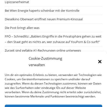
Lipizzanerheimat
Bei Wien Energie haperts scheinbar mit der Kontrolle
Dieselkino Oberwart eröffnet neuen Premium-Kinosaal
Die Post bringt allen was
FPÖ – Schnedlitz: „Bablers Eingriffe in die Privatsphäre gehen zu weit
– den Staat geht es nichts an, wer zuhause auf YouPorn & Co surft!“
Zurzeit sind gefakte A1-Rechnungen online unterwegs
Cookie-Zustimmung
Salzburgs Juden und ihre Sicherheit: „Erst nach einem Anschlag wäre
verwalten
die Gefahr endlich konkret!“
Biologisches Wunder in Ceuta
Um dir ein optimales Erlebnis zu bieten, verwenden wir Technologien wie
Cookies, um Geräteinformationen zu speichern und/oder darauf
Ein vermeintliches Abschiebemärchen
zuzugreifen. Wenn du diesen Technologien zustimmst, können wir Daten
wie das Surfverhalten oder eindeutige IDs auf dieser Website
verarbeiten. Wenn du deine Zustimmung nicht erteilst oder zurückziehst,
können bestimmte Merkmale und Funktionen beeinträchtigt werden.
Archiv