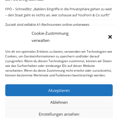
FPÖ – Schnedlitz: „Bablers Eingriffe in die Privatsphäre gehen zu weit
– den Staat geht es nichts an, wer zuhause auf YouPorn & Co surft!“
Zurzeit sind gefakte A1-Rechnungen online unterwegs
Cookie-Zustimmung
Salzburgs Juden und ihre Sicherheit: „Erst nach einem Anschlag wäre
verwalten
die Gefahr endlich konkret!“
Biologisches Wunder in Ceuta
Um dir ein optimales Erlebnis zu bieten, verwenden wir Technologien wie
Cookies, um Geräteinformationen zu speichern und/oder darauf
Ein vermeintliches Abschiebemärchen
zuzugreifen. Wenn du diesen Technologien zustimmst, können wir Daten
wie das Surfverhalten oder eindeutige IDs auf dieser Website
verarbeiten. Wenn du deine Zustimmung nicht erteilst oder zurückziehst,
können bestimmte Merkmale und Funktionen beeinträchtigt werden.
Archiv
Akzeptieren
Archiv
Ablehnen
Einstellungen ansehen