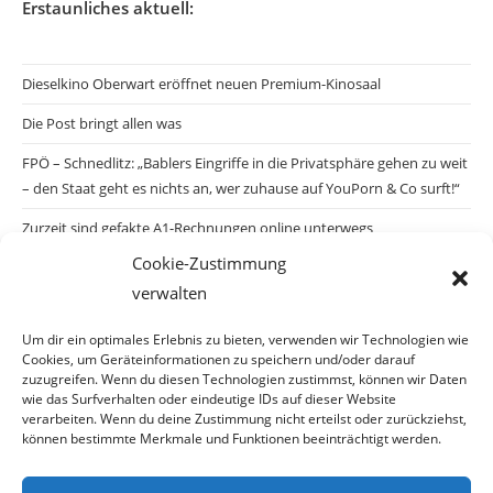
Erstaunliches aktuell:
Dieselkino Oberwart eröffnet neuen Premium-Kinosaal
Die Post bringt allen was
FPÖ – Schnedlitz: „Bablers Eingriffe in die Privatsphäre gehen zu weit
– den Staat geht es nichts an, wer zuhause auf YouPorn & Co surft!“
Zurzeit sind gefakte A1-Rechnungen online unterwegs
Cookie-Zustimmung
Salzburgs Juden und ihre Sicherheit: „Erst nach einem Anschlag wäre
verwalten
die Gefahr endlich konkret!“
Biologisches Wunder in Ceuta
Um dir ein optimales Erlebnis zu bieten, verwenden wir Technologien wie
Cookies, um Geräteinformationen zu speichern und/oder darauf
Ein vermeintliches Abschiebemärchen
zuzugreifen. Wenn du diesen Technologien zustimmst, können wir Daten
wie das Surfverhalten oder eindeutige IDs auf dieser Website
verarbeiten. Wenn du deine Zustimmung nicht erteilst oder zurückziehst,
können bestimmte Merkmale und Funktionen beeinträchtigt werden.
Archiv