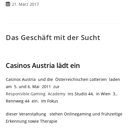
Beitrag
21. März 2017
veröffentlicht:
Das Geschäft mit der Sucht
Casinos Austria lädt ein
Casinos Austria und die Österreichischen Lotterien laden
am 5. und 6. Mai 2011 zur
Responsible Gaming Academy
ins Studio 44, in Wien 3.,
Rennweg 44 ein. Im Fokus
dieser Veranstaltung stehen Onlinegaming und frühzeitige
Erkennung sowie Therapie