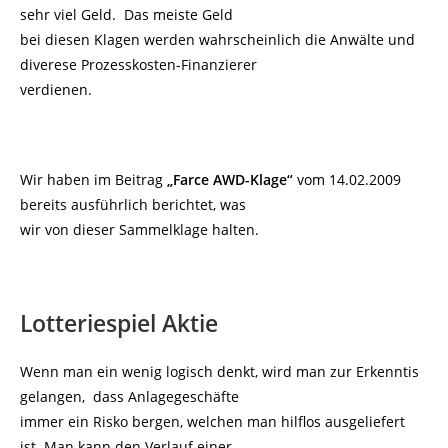
sehr viel Geld. Das meiste Geld
bei diesen Klagen werden wahrscheinlich die Anwälte und
diverese Prozesskosten-Finanzierer
verdienen.
Wir haben im Beitrag
„Farce AWD-Klage“
vom 14.02.2009
bereits ausführlich berichtet, was
wir von dieser Sammelklage halten.
Lotteriespiel Aktie
Wenn man ein wenig logisch denkt, wird man zur Erkenntis
gelangen, dass Anlagegeschäfte
immer ein Risko bergen, welchen man hilflos ausgeliefert
ist. Man kann den Verlauf einer