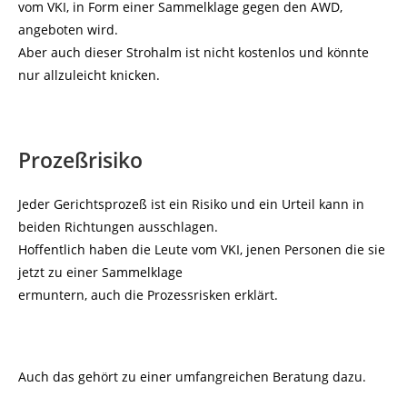
vom VKI, in Form einer Sammelklage gegen den AWD,
angeboten wird.
Aber auch dieser Strohalm ist nicht kostenlos und könnte
nur allzuleicht knicken.
Prozeßrisiko
Jeder Gerichtsprozeß ist ein Risiko und ein Urteil kann in
beiden Richtungen ausschlagen.
Hoffentlich haben die Leute vom VKI, jenen Personen die sie
jetzt zu einer Sammelklage
ermuntern, auch die Prozessrisken erklärt.
Auch das gehört zu einer umfangreichen Beratung dazu.