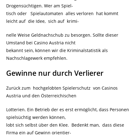
Drogensüchtigen. Wer am Spiel-
tisch oder Spielautomaten alles verloren hat kommt
leicht auf die Idee, sich auf krimi-
nelle Weise Geldnachschub zu besorgen. Sollte dieser
Umstand bei Casino Austria nicht
bekannt sein, können wir die Kriminalstatistik als
Nachschlagewerk empfehlen.
Gewinne nur durch Verlierer
Zurück zum hochgelobten Spielerschutz von Casinos
Austria und den Österreichischen
Lotterien. Ein Betrieb der es erst ermöglicht, dass Personen
spielsüchtig werden können,
lobt sich selbst über den Klee. Bedenkt man, dass diese
Firma ein auf Gewinn orientier-