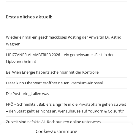
Erstaunliches aktuell:
Wieder einmal ein geschmackloses Posting der Anwältin Dr. Astrid
Wagner
LIPIZZANER-ALMABTRIEB 2026 – ein gemeinsames Fest in der
Lipizzanerheimat
Bei Wien Energie haperts scheinbar mit der Kontrolle
Dieselkino Oberwart eröffnet neuen Premium-Kinosaal
Die Post bringt allen was
FPÖ – Schnedlitz: „Bablers Eingriffe in die Privatsphäre gehen zu weit
– den Staat geht es nichts an, wer zuhause auf YouPorn & Co surft!“
Zurzeit sind gefakte A1-Rechnungen online unterwegs
Cookie-Zustimmung
Salzburgs Juden und ihre Sicherheit: „Erst nach einem Anschlag wäre