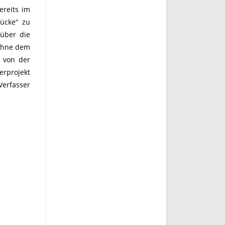
ereits im
ücke“ zu
 über die
 ohne dem
h von der
erprojekt
Verfasser