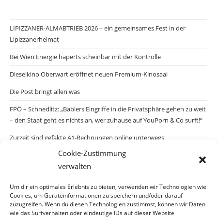
LIPIZZANER-ALMABTRIEB 2026 – ein gemeinsames Fest in der
Lipizzanerheimat
Bei Wien Energie haperts scheinbar mit der Kontrolle
Dieselkino Oberwart eröffnet neuen Premium-Kinosaal
Die Post bringt allen was
FPÖ – Schnedlitz: „Bablers Eingriffe in die Privatsphäre gehen zu weit
– den Staat geht es nichts an, wer zuhause auf YouPorn & Co surft!“
Zurzeit sind gefakte A1-Rechnungen online unterwegs
Cookie-Zustimmung
Salzburgs Juden und ihre Sicherheit: „Erst nach einem Anschlag wäre
verwalten
die Gefahr endlich konkret!“
Biologisches Wunder in Ceuta
Um dir ein optimales Erlebnis zu bieten, verwenden wir Technologien wie
Cookies, um Geräteinformationen zu speichern und/oder darauf
Ein vermeintliches Abschiebemärchen
zuzugreifen. Wenn du diesen Technologien zustimmst, können wir Daten
wie das Surfverhalten oder eindeutige IDs auf dieser Website