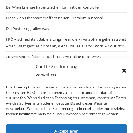
Bei Wien Energie haperts scheinbar mit der Kontrolle
Dieselkino Oberwart eröffnet neuen Premium-Kinosaal
Die Post bringt allen was
FPÖ – Schnedlitz: „Bablers Eingriffe in die Privatsphäre gehen zu weit
– den Staat geht es nichts an, wer zuhause auf YouPorn & Co surft!“
Zurzeit sind gefakte A1-Rechnungen online unterwegs
Cookie-Zustimmung
Salzburgs Juden und ihre Sicherheit: „Erst nach einem Anschlag wäre
verwalten
die Gefahr endlich konkret!“
Biologisches Wunder in Ceuta
Um dir ein optimales Erlebnis zu bieten, verwenden wir Technologien wie
Cookies, um Geräteinformationen zu speichern und/oder darauf
Ein vermeintliches Abschiebemärchen
zuzugreifen. Wenn du diesen Technologien zustimmst, können wir Daten
wie das Surfverhalten oder eindeutige IDs auf dieser Website
verarbeiten. Wenn du deine Zustimmung nicht erteilst oder zurückziehst,
können bestimmte Merkmale und Funktionen beeinträchtigt werden.
Archiv
Akzeptieren