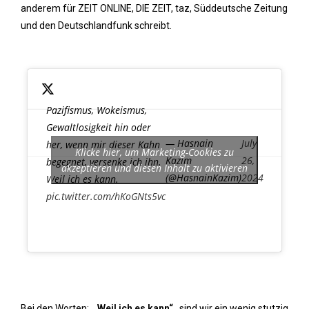
anderem für ZEIT ONLINE, DIE ZEIT, taz, Süddeutsche Zeitung
und den Deutschlandfunk schreibt.
Pazifismus, Wokeismus,
Gewaltlosigkeit hin oder
— Hasnain
July
her, wenn mir dieser Kahn
Klicke hier, um Marketing-Cookies zu
Kazim
26,
begegnet, versenke ich ihn.
akzeptieren und diesen Inhalt zu aktivieren
(@HasnainKazim)
2024
Weil ich es kann.
pic.twitter.com/hKoGNts5vc
Bei den Worten:
„Weil ich es kann“
, sind wir ein wenig stutzig