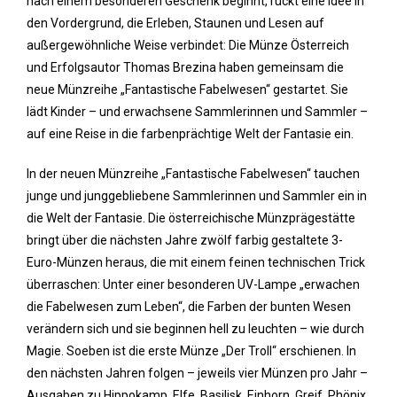
nach einem besonderen Geschenk beginnt, rückt eine Idee in
den Vordergrund, die Erleben, Staunen und Lesen auf
außergewöhnliche Weise verbindet: Die Münze Österreich
und Erfolgsautor Thomas Brezina haben gemeinsam die
neue Münzreihe „Fantastische Fabelwesen“ gestartet. Sie
lädt Kinder – und erwachsene Sammlerinnen und Sammler –
auf eine Reise in die farbenprächtige Welt der Fantasie ein.
In der neuen Münzreihe „Fantastische Fabelwesen“ tauchen
junge und junggebliebene Sammlerinnen und Sammler ein in
die Welt der Fantasie. Die österreichische Münzprägestätte
bringt über die nächsten Jahre zwölf farbig gestaltete 3-
Euro-Münzen heraus, die mit einem feinen technischen Trick
überraschen: Unter einer besonderen UV-Lampe „erwachen
die Fabelwesen zum Leben“, die Farben der bunten Wesen
verändern sich und sie beginnen hell zu leuchten – wie durch
Magie. Soeben ist die erste Münze „Der Troll“ erschienen. In
den nächsten Jahren folgen – jeweils vier Münzen pro Jahr –
Ausgaben zu Hippokamp, Elfe, Basilisk, Einhorn, Greif, Phönix,