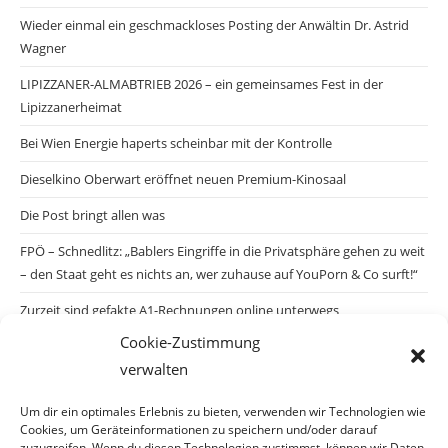
Wieder einmal ein geschmackloses Posting der Anwältin Dr. Astrid
Wagner
LIPIZZANER-ALMABTRIEB 2026 – ein gemeinsames Fest in der
Lipizzanerheimat
Bei Wien Energie haperts scheinbar mit der Kontrolle
Dieselkino Oberwart eröffnet neuen Premium-Kinosaal
Die Post bringt allen was
FPÖ – Schnedlitz: „Bablers Eingriffe in die Privatsphäre gehen zu weit
– den Staat geht es nichts an, wer zuhause auf YouPorn & Co surft!“
Zurzeit sind gefakte A1-Rechnungen online unterwegs
Cookie-Zustimmung
Salzburgs Juden und ihre Sicherheit: „Erst nach einem Anschlag wäre
verwalten
die Gefahr endlich konkret!“
Biologisches Wunder in Ceuta
Um dir ein optimales Erlebnis zu bieten, verwenden wir Technologien wie
Cookies, um Geräteinformationen zu speichern und/oder darauf
Ein vermeintliches Abschiebemärchen
zuzugreifen. Wenn du diesen Technologien zustimmst, können wir Daten