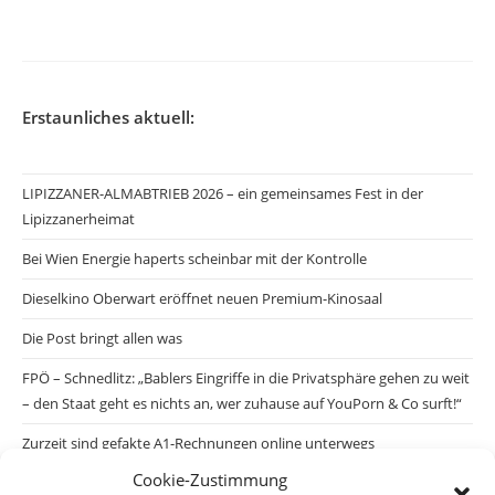
veröffentlicht:
Erstaunliches aktuell:
LIPIZZANER-ALMABTRIEB 2026 – ein gemeinsames Fest in der
Lipizzanerheimat
Bei Wien Energie haperts scheinbar mit der Kontrolle
Dieselkino Oberwart eröffnet neuen Premium-Kinosaal
Die Post bringt allen was
FPÖ – Schnedlitz: „Bablers Eingriffe in die Privatsphäre gehen zu weit
– den Staat geht es nichts an, wer zuhause auf YouPorn & Co surft!“
Zurzeit sind gefakte A1-Rechnungen online unterwegs
Cookie-Zustimmung
Salzburgs Juden und ihre Sicherheit: „Erst nach einem Anschlag wäre