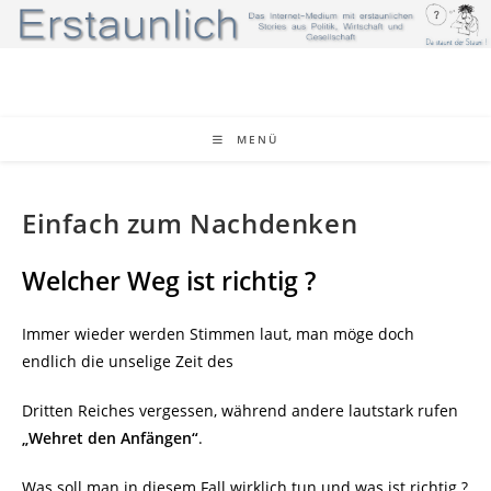
Zum
Inhalt
springen
MENÜ
Einfach zum Nachdenken
Welcher Weg ist richtig ?
Immer wieder werden Stimmen laut, man möge doch
endlich die unselige Zeit des
Dritten Reiches vergessen, während andere lautstark rufen
„Wehret den Anfängen“
.
Was soll man in diesem Fall wirklich tun und was ist richtig ?