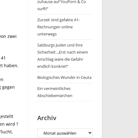
zuhause auf YouPorn & Co
surft!“
Zurzeit sind gefakte A1-
Rechnungen online
unterwegs
von zwei
Salzburgs Juden und ihre
Sicherheit: „Erst nach einem
 41
Anschlag wäre die Gefahr
zt haben.
endlich konkret!“
Biologisches Wunder in Ceuta
en
g gegen
Ein vermeintliches
Abschiebemärchen
estellt
Archiv
gen wird ?
Flucht,
Archiv