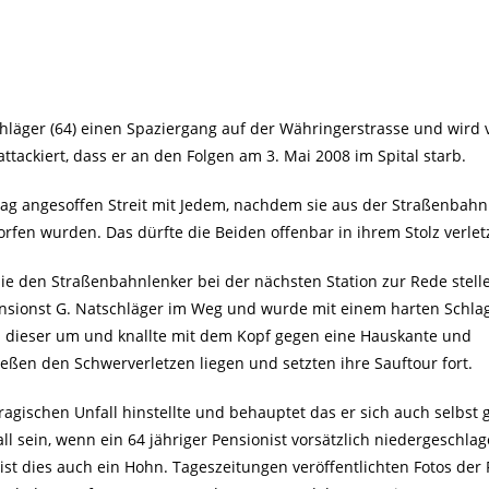
hläger (64) einen Spaziergang auf der Währingerstrasse und wird 
tackiert, dass er an den Folgen am 3. Mai 2008 im Spital starb.
Tag angesoffen Streit mit Jedem, nachdem sie aus der Straßenbahn
fen wurden. Das dürfte die Beiden offenbar in ihrem Stolz verlet
sie den Straßenbahnlenker bei der nächsten Station zur Rede stell
Pensionst G. Natschläger im Weg und wurde mit einem harten Schla
iel dieser um und knallte mit dem Kopf gegen eine Hauskante und
ießen den Schwerverletzen liegen und setzten ihre Sauftour fort.
agischen Unfall hinstellte und behauptet das er sich auch selbst g
fall sein, wenn ein 64 jähriger Pensionist vorsätzlich niedergeschla
t ist dies auch ein Hohn. Tageszeitungen veröffentlichten Fotos der 