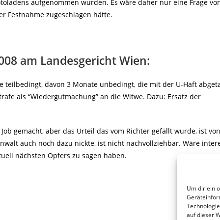
otoladens aufgenommen wurden. Es wäre daher nur eine Frage vo
iner Festnahme zugeschlagen hätte.
2008 am Landesgericht Wien:
e teilbedingt, davon 3 Monate unbedingt, die mit der U-Haft abget
rafe als “Wiedergutmachung” an die Witwe. Dazu: Ersatz der
ob gemacht, aber das Urteil das vom Richter gefällt wurde, ist vo
anwalt auch noch dazu nickte, ist nicht nachvollziehbar. Wäre inter
uell nächsten Opfers zu sagen haben.
Um dir ein 
Geräteinfor
Technologie
auf dieser 