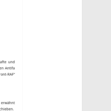
hafte und
en Antifa
ront-RAF“
s erwähnt
schieben.