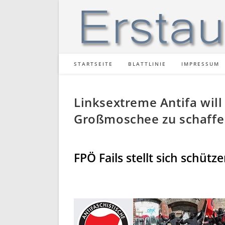
Zum
Inhalt
springen
STARTSEITE
BLATTLINIE
IMPRESSUM
Linksextreme Antifa will
Großmoschee zu schaff
FPÖ Fails stellt sich schütz