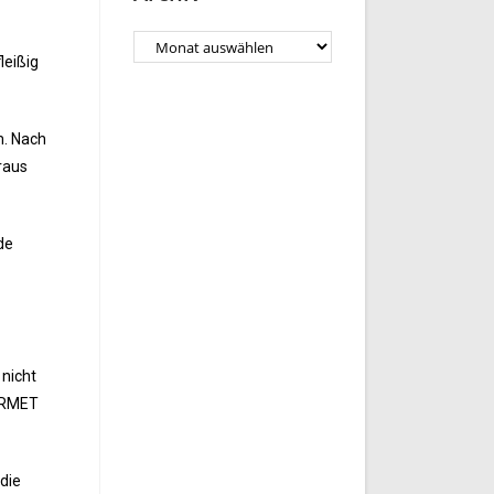
leißig
m. Nach
raus
de
 nicht
OURMET
die