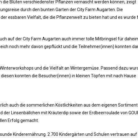
 die Blüten verschiedenster Pflanzen vernascht werden können, zeigt
ungsreise durch den bunten Garten der City Farm Augarten. Die
der essbaren Vielfalt, die die Pflanzenwelt zu bieten hat und es wurde f
uch auf der City Farm Augarten auch immer tolle Mitbringsel für dahei
leich noch mehr davon gepflückt und die Teilnehmer(innen) konnten da
n Winterworkshops und die Vielfalt an Wintergemüse. Passend dazu wur
ch diesen konnten die Besucher(innen) in kleinen Töpfen mit nach Hause
lich auch die sommerlichen Köstlichkeiten aus dem eigenen Sortiment
nd der Linsenbällchen mit Kräuterdip sowie der Erdbeerroulade von G
llen Erfolg gemacht.
esunde Kinderernährung. 2.700 Kindergärten und Schulen vertrauen auf 