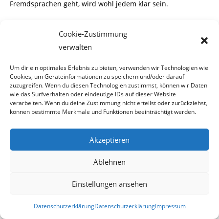
Fremdsprachen geht, wird wohl jedem klar sein.
Cookie-Zustimmung
verwalten
Auch bei der
„Prostatamassage am Praxisstuhl“
, wird es
sich um keine ärztlich verordnete
Um dir ein optimales Erlebnis zu bieten, verwenden wir Technologien wie
Cookies, um Geräteinformationen zu speichern und/oder darauf
Therapie handeln.
zuzugreifen. Wenn du diesen Technologien zustimmst, können wir Daten
wie das Surfverhalten oder eindeutige IDs auf dieser Website
verarbeiten. Wenn du deine Zustimmung nicht erteilst oder zurückziehst,
können bestimmte Merkmale und Funktionen beeinträchtigt werden.
Die
„Kammerspiele“
werden auch sehr wenig mit
klassischer Musik zu tun haben und
Akzeptieren
„Vollendung mit Schlucken“
, wollen wir nicht näher
Ablehnen
kommentieren.
Einstellungen ansehen
Datenschutzerklärung
Datenschutzerklärung
Impressum
Suche nach der Begriffsbestimmung