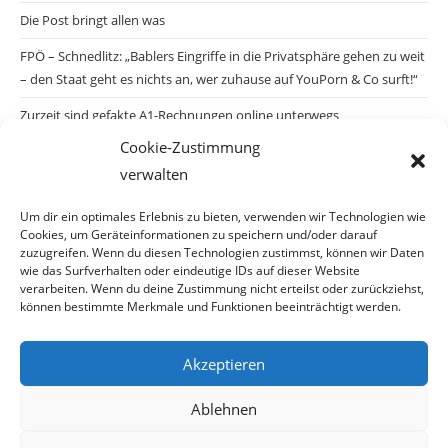
Die Post bringt allen was
FPÖ – Schnedlitz: „Bablers Eingriffe in die Privatsphäre gehen zu weit
– den Staat geht es nichts an, wer zuhause auf YouPorn & Co surft!“
Zurzeit sind gefakte A1-Rechnungen online unterwegs
Cookie-Zustimmung
Salzburgs Juden und ihre Sicherheit: „Erst nach einem Anschlag wäre
verwalten
die Gefahr endlich konkret!“
Biologisches Wunder in Ceuta
Um dir ein optimales Erlebnis zu bieten, verwenden wir Technologien wie
Cookies, um Geräteinformationen zu speichern und/oder darauf
Ein vermeintliches Abschiebemärchen
zuzugreifen. Wenn du diesen Technologien zustimmst, können wir Daten
wie das Surfverhalten oder eindeutige IDs auf dieser Website
verarbeiten. Wenn du deine Zustimmung nicht erteilst oder zurückziehst,
können bestimmte Merkmale und Funktionen beeinträchtigt werden.
Archiv
Akzeptieren
Ablehnen