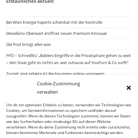
Erstaunliches aktuell:
Bei Wien Energie haperts scheinbar mit der Kontrolle
Dieselkino Oberwart eröffnet neuen Premium-Kinosaal
Die Post bringt allen was
FPÖ – Schnedlitz: „Bablers Eingriffe in die Privatsphäre gehen zu weit
– den Staat geht es nichts an, wer zuhause auf YouPorn & Co surft!“
Zurzeit sind gefakte A1-Rechnungen online unterwegs
Cookie-Zustimmung
Salzburgs Juden und ihre Sicherheit: „Erst nach einem Anschlag wäre
verwalten
die Gefahr endlich konkret!“
Biologisches Wunder in Ceuta
Um dir ein optimales Erlebnis zu bieten, verwenden wir Technologien wie
Cookies, um Geräteinformationen zu speichern und/oder darauf
Ein vermeintliches Abschiebemärchen
zuzugreifen. Wenn du diesen Technologien zustimmst, können wir Daten
wie das Surfverhalten oder eindeutige IDs auf dieser Website
verarbeiten. Wenn du deine Zustimmung nicht erteilst oder zurückziehst,
können bestimmte Merkmale und Funktionen beeinträchtigt werden.
Archiv