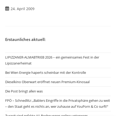
Beitrag
24. April 2009
veröffentlicht:
Erstaunliches aktuell:
LIPIZZANER-ALMABTRIEB 2026 – ein gemeinsames Fest in der
Lipizzanerheimat
Bei Wien Energie haperts scheinbar mit der Kontrolle
Dieselkino Oberwart eröffnet neuen Premium-Kinosaal
Die Post bringt allen was
FPÖ – Schnedlitz: „Bablers Eingriffe in die Privatsphäre gehen zu weit
– den Staat geht es nichts an, wer zuhause auf YouPorn & Co surft!“
Zurzeit sind gefakte A1-Rechnungen online unterwegs