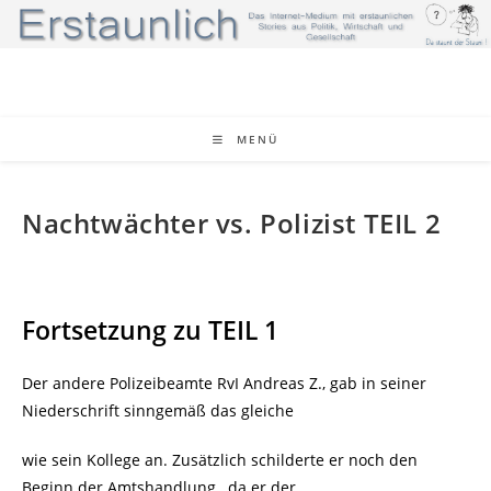
Zum
Inhalt
springen
MENÜ
Nachtwächter vs. Polizist TEIL 2
Fortsetzung zu TEIL 1
Der andere Polizeibeamte RvI Andreas Z., gab in seiner
Niederschrift sinngemäß das gleiche
wie sein Kollege an. Zusätzlich schilderte er noch den
Beginn der Amtshandlung , da er der