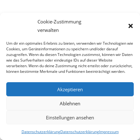
veröffentlicht:
Cookie-Zustimmung
verwalten
Erstaunliches aktuell:
Um dir ein optimales Erlebnis zu bieten, verwenden wir Technologien wie
Cookies, um Geräteinformationen zu speichern und/oder darauf
Dieselkino Oberwart eröffnet neuen Premium-Kinosaal
zuzugreifen. Wenn du diesen Technologien zustimmst, können wir Daten
wie das Surfverhalten oder eindeutige IDs auf dieser Website
Die Post bringt allen was
verarbeiten. Wenn du deine Zustimmung nicht erteilst oder zurückziehst,
können bestimmte Merkmale und Funktionen beeinträchtigt werden.
FPÖ – Schnedlitz: „Bablers Eingriffe in die Privatsphäre gehen zu weit
– den Staat geht es nichts an, wer zuhause auf YouPorn & Co surft!“
Akzeptieren
Zurzeit sind gefakte A1-Rechnungen online unterwegs
Ablehnen
Salzburgs Juden und ihre Sicherheit: „Erst nach einem Anschlag wäre
die Gefahr endlich konkret!“
Einstellungen ansehen
Biologisches Wunder in Ceuta
Datenschutzerklärung
Datenschutzerklärung
Impressum
Ein vermeintliches Abschiebemärchen